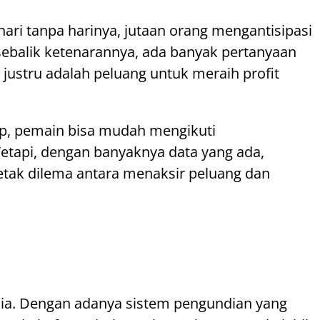
hari tanpa harinya, jutaan orang mengantisipasi
sebalik ketenarannya, ada banyak pertanyaan
justru adalah peluang untuk meraih profit
sgp, pemain bisa mudah mengikuti
Tetapi, dengan banyaknya data yang ada,
letak dilema antara menaksir peluang dan
esia. Dengan adanya sistem pengundian yang