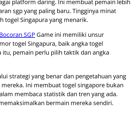
agai platform daring. Ini membuat pemain lebih
ran sgp yang paling baru. Tingginya minat
ah togel Singapura yang menarik.
Bocoran SGP
Game ini memiliki unsur
or togel Singapura, baik angka togel
itu, pemain perlu pilih taktik dan angka
ui strategi yang benar dan pengetahuan yang
mereka. Ini membuat togel singapore bukan
alam membaca statistik dan tren yang ada.
memaksimalkan bermain mereka sendiri.