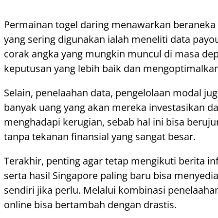
Permainan togel daring menawarkan beraneka 
yang sering digunakan ialah meneliti data pay
corak angka yang mungkin muncul di masa dep
keputusan yang lebih baik dan mengoptimalka
Selain, penelaahan data, pengelolaan modal j
banyak uang yang akan mereka investasikan dan
menghadapi kerugian, sebab hal ini bisa beru
tanpa tekanan finansial yang sangat besar.
Terakhir, penting agar tetap mengikuti berita 
serta hasil Singapore paling baru bisa menyed
sendiri jika perlu. Melalui kombinasi penelaa
online bisa bertambah dengan drastis.