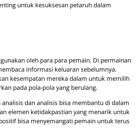
penting untuk kesuksesan petaruh dalam
digunakan oleh para para pemain. Di permainan
e membaca informasi keluaran sebelumnya.
atkan kesempatan mereka dalam untuk memilih
rkan pada pola-pola yang berulang.
 analisis dan analisis bisa membantu di dalam
kan elemen ketidakpastian yang menarik untuk
 positif bisa menyemangati pemain untuk terus