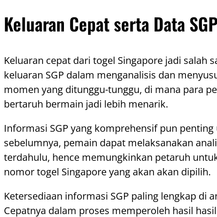
Keluaran Cepat serta Data SG
Keluaran cepat dari togel Singapore jadi salah
keluaran SGP dalam menganalisis dan menyusu
momen yang ditunggu-tunggu, di mana para peta
bertaruh bermain jadi lebih menarik.
Informasi SGP yang komprehensif pun penting 
sebelumnya, pemain dapat melaksanakan analis
terdahulu, hence memungkinkan petaruh untuk
nomor togel Singapore yang akan akan dipilih.
Ketersediaan informasi SGP paling lengkap di a
Cepatnya dalam proses memperoleh hasil hasil 