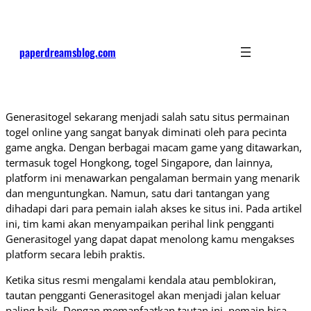
paperdreamsblog.com
Generasitogel sekarang menjadi salah satu situs permainan
togel online yang sangat banyak diminati oleh para pecinta
game angka. Dengan berbagai macam game yang ditawarkan,
termasuk togel Hongkong, togel Singapore, dan lainnya,
platform ini menawarkan pengalaman bermain yang menarik
dan menguntungkan. Namun, satu dari tantangan yang
dihadapi dari para pemain ialah akses ke situs ini. Pada artikel
ini, tim kami akan menyampaikan perihal link pengganti
Generasitogel yang dapat dapat menolong kamu mengakses
platform secara lebih praktis.
Ketika situs resmi mengalami kendala atau pemblokiran,
tautan pengganti Generasitogel akan menjadi jalan keluar
paling baik. Dengan memanfaatkan tautan ini, pemain bisa