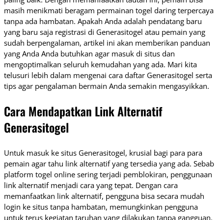
masih menikmati beragam permainan togel daring terpercaya
tanpa ada hambatan. Apakah Anda adalah pendatang baru
yang baru saja registrasi di Generasitogel atau pemain yang
sudah berpengalaman, artikel ini akan memberikan panduan
yang Anda Anda butuhkan agar masuk di situs dan
mengoptimalkan seluruh kemudahan yang ada. Mari kita
telusuri lebih dalam mengenai cara daftar Generasitogel serta
tips agar pengalaman bermain Anda semakin mengasyikkan.
Cara Mendapatkan Link Alternatif
Generasitogel
Untuk masuk ke situs Generasitogel, krusial bagi para para
pemain agar tahu link alternatif yang tersedia yang ada. Sebab
platform togel online sering terjadi pemblokiran, penggunaan
link alternatif menjadi cara yang tepat. Dengan cara
memanfaatkan link alternatif, pengguna bisa secara mudah
login ke situs tanpa hambatan, memungkinkan pengguna
untuk terus kegiatan taruhan yang dilakukan tanpa gangguan.