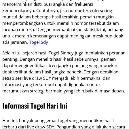
mencerminkan distribusi angka dan frekuensi
kemunculannya. Contohnya, jika nomor tertentu sering
muncul dalam beberapa hasil terakhir, pemain mungkin
mempertimbangkan untuk memilih nomor tersebut dalam
taruhan mereka. Dengan memanfaatkan statistik ini, peluang
untuk meraih kemenangan dapat meningkat, meskipun tidak
ada jaminan.
Togel Sdy
Selain itu, sejarah hasil Togel Sidney juga memainkan peranan
penting. Dengan meneliti hasil-hasil sebelumnya, pemain
dapat mengidentifikasi tren jangka panjang yang mungkin
tidak terlihat dalam hasil jangka pendek. Dengan demikian,
setiap sesi live draw SDY menjadi lebih bermakna, dan
informasi yang terkumpul dapat digunakan untuk
merumuskan strategi bermain yang lebih baik di masa depan.
Informasi Togel Hari Ini
Hari ini, banyak penggemar togel yang menantikan hasil
terbaru dari live draw SDY. Pengundian yang dilakukan secara