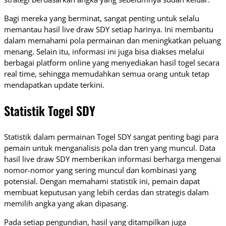
Bagi mereka yang berminat, sangat penting untuk selalu
memantau hasil live draw SDY setiap harinya. Ini membantu
dalam memahami pola permainan dan meningkatkan peluang
menang. Selain itu, informasi ini juga bisa diakses melalui
berbagai platform online yang menyediakan hasil togel secara
real time, sehingga memudahkan semua orang untuk tetap
mendapatkan update terkini.
Statistik Togel SDY
Statistik dalam permainan Togel SDY sangat penting bagi para
pemain untuk menganalisis pola dan tren yang muncul. Data
hasil live draw SDY memberikan informasi berharga mengenai
nomor-nomor yang sering muncul dan kombinasi yang
potensial. Dengan memahami statistik ini, pemain dapat
membuat keputusan yang lebih cerdas dan strategis dalam
memilih angka yang akan dipasang.
Pada setiap pengundian, hasil yang ditampilkan juga