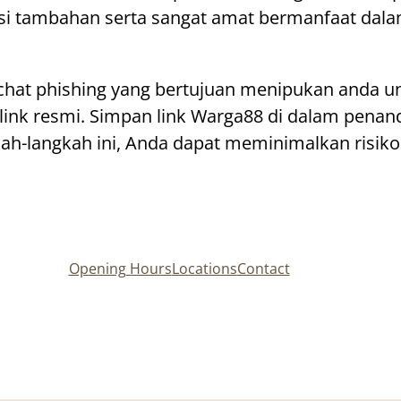
ksi tambahan serta sangat amat bermanfaat dalam
u chat phishing yang bertujuan menipukan anda 
link resmi. Simpan link Warga88 di dalam pena
h-langkah ini, Anda dapat meminimalkan risiko
Opening Hours
Locations
Contact