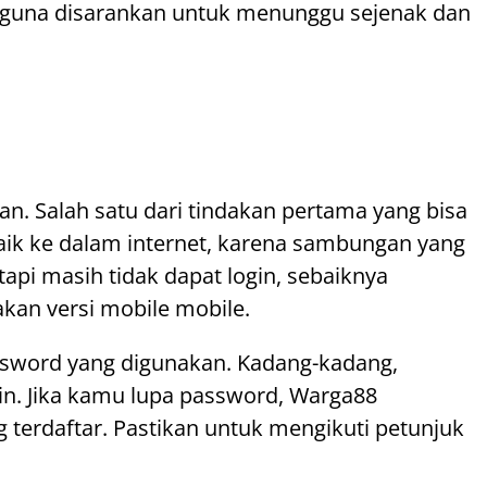
engguna disarankan untuk menunggu sejenak dan
. Salah satu dari tindakan pertama yang bisa
aik ke dalam internet, karena sambungan yang
api masih tidak dapat login, sebaiknya
an versi mobile mobile.
assword yang digunakan. Kadang-kadang,
n. Jika kamu lupa password, Warga88
erdaftar. Pastikan untuk mengikuti petunjuk