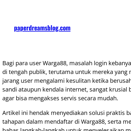
paperdreamsblog.com
Bagi para user Warga88, masalah login kebanya
di tengah publik, terutama untuk mereka yang 
jarang user mengalami kesulitan ketika berusah
sandi ataupun kendala internet, sangat krusi
agar bisa mengakses servis secara mudah.
Artikel ini hendak menyediakan solusi prakti
tahapan dalam mendaftar di Warga88, serta m
bahas langkah-langkah untuk menyelesaikan mas