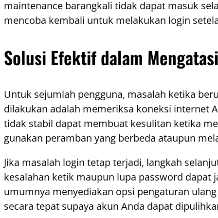
maintenance barangkali tidak dapat masuk sela
mencoba kembali untuk melakukan login setela
Solusi Efektif dalam Mengatasi
Untuk sejumlah pengguna, masalah ketika beru
dilakukan adalah memeriksa koneksi internet 
tidak stabil dapat membuat kesulitan ketika me
gunakan peramban yang berbeda ataupun melak
Jika masalah login tetap terjadi, langkah sel
kesalahan ketik maupun lupa password dapat 
umumnya menyediakan opsi pengaturan ulang p
secara tepat supaya akun Anda dapat dipulihka