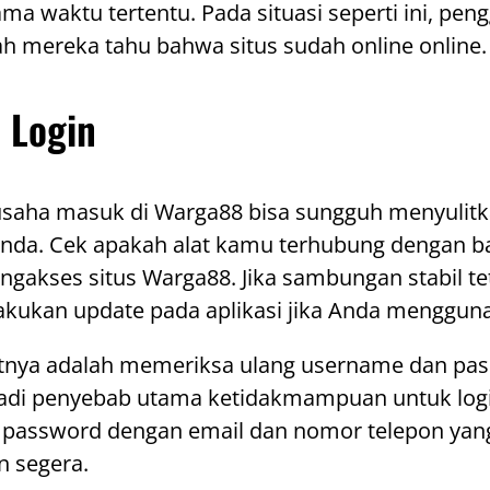
ma waktu tertentu. Pada situasi seperti ini, p
h mereka tahu bahwa situs sudah online online.
 Login
saha masuk di Warga88 bisa sungguh menyulitkan
Anda. Cek apakah alat kamu terhubung dengan b
ngakses situs Warga88. Jika sambungan stabil tet
ukan update pada aplikasi jika Anda menggunak
anjutnya adalah memeriksa ulang username dan p
jadi penyebab utama ketidakmampuan untuk logi
assword dengan email dan nomor telepon yang t
n segera.