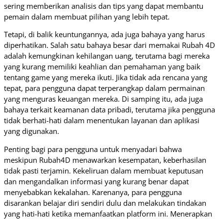
sering memberikan analisis dan tips yang dapat membantu
pemain dalam membuat pilihan yang lebih tepat.
Tetapi, di balik keuntungannya, ada juga bahaya yang harus
diperhatikan. Salah satu bahaya besar dari memakai Rubah 4D
adalah kemungkinan kehilangan uang, terutama bagi mereka
yang kurang memiliki keahlian dan pemahaman yang baik
tentang game yang mereka ikuti. Jika tidak ada rencana yang
tepat, para pengguna dapat terperangkap dalam permainan
yang menguras keuangan mereka. Di samping itu, ada juga
bahaya terkait keamanan data pribadi, terutama jika pengguna
tidak berhati-hati dalam menentukan layanan dan aplikasi
yang digunakan.
Penting bagi para pengguna untuk menyadari bahwa
meskipun Rubah4D menawarkan kesempatan, keberhasilan
tidak pasti terjamin. Kekeliruan dalam membuat keputusan
dan mengandalkan informasi yang kurang benar dapat
menyebabkan kekalahan. Karenanya, para pengguna
disarankan belajar diri sendiri dulu dan melakukan tindakan
yang hati-hati ketika memanfaatkan platform ini. Menerapkan