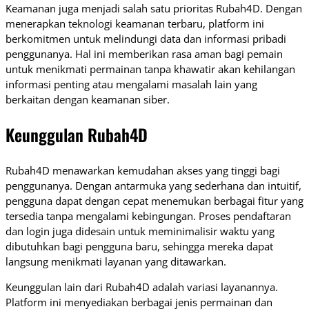
Keamanan juga menjadi salah satu prioritas Rubah4D. Dengan
menerapkan teknologi keamanan terbaru, platform ini
berkomitmen untuk melindungi data dan informasi pribadi
penggunanya. Hal ini memberikan rasa aman bagi pemain
untuk menikmati permainan tanpa khawatir akan kehilangan
informasi penting atau mengalami masalah lain yang
berkaitan dengan keamanan siber.
Keunggulan Rubah4D
Rubah4D menawarkan kemudahan akses yang tinggi bagi
penggunanya. Dengan antarmuka yang sederhana dan intuitif,
pengguna dapat dengan cepat menemukan berbagai fitur yang
tersedia tanpa mengalami kebingungan. Proses pendaftaran
dan login juga didesain untuk meminimalisir waktu yang
dibutuhkan bagi pengguna baru, sehingga mereka dapat
langsung menikmati layanan yang ditawarkan.
Keunggulan lain dari Rubah4D adalah variasi layanannya.
Platform ini menyediakan berbagai jenis permainan dan