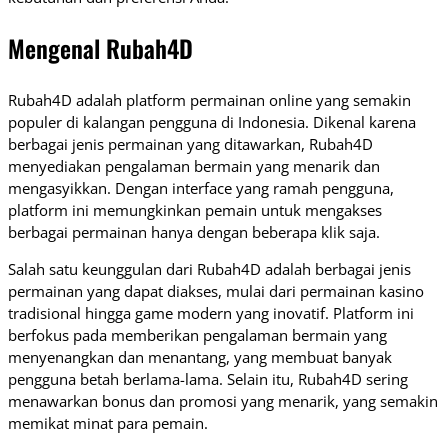
Mengenal Rubah4D
Rubah4D adalah platform permainan online yang semakin
populer di kalangan pengguna di Indonesia. Dikenal karena
berbagai jenis permainan yang ditawarkan, Rubah4D
menyediakan pengalaman bermain yang menarik dan
mengasyikkan. Dengan interface yang ramah pengguna,
platform ini memungkinkan pemain untuk mengakses
berbagai permainan hanya dengan beberapa klik saja.
Salah satu keunggulan dari Rubah4D adalah berbagai jenis
permainan yang dapat diakses, mulai dari permainan kasino
tradisional hingga game modern yang inovatif. Platform ini
berfokus pada memberikan pengalaman bermain yang
menyenangkan dan menantang, yang membuat banyak
pengguna betah berlama-lama. Selain itu, Rubah4D sering
menawarkan bonus dan promosi yang menarik, yang semakin
memikat minat para pemain.