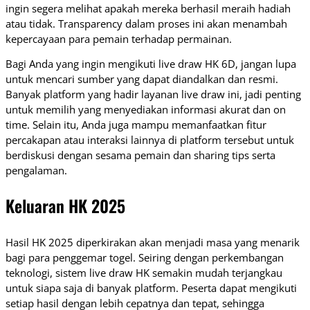
ingin segera melihat apakah mereka berhasil meraih hadiah
atau tidak. Transparency dalam proses ini akan menambah
kepercayaan para pemain terhadap permainan.
Bagi Anda yang ingin mengikuti live draw HK 6D, jangan lupa
untuk mencari sumber yang dapat diandalkan dan resmi.
Banyak platform yang hadir layanan live draw ini, jadi penting
untuk memilih yang menyediakan informasi akurat dan on
time. Selain itu, Anda juga mampu memanfaatkan fitur
percakapan atau interaksi lainnya di platform tersebut untuk
berdiskusi dengan sesama pemain dan sharing tips serta
pengalaman.
Keluaran HK 2025
Hasil HK 2025 diperkirakan akan menjadi masa yang menarik
bagi para penggemar togel. Seiring dengan perkembangan
teknologi, sistem live draw HK semakin mudah terjangkau
untuk siapa saja di banyak platform. Peserta dapat mengikuti
setiap hasil dengan lebih cepatnya dan tepat, sehingga