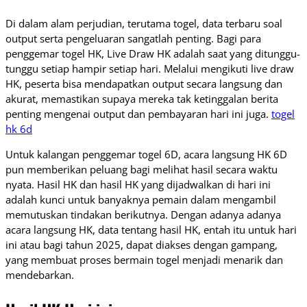
Di dalam alam perjudian, terutama togel, data terbaru soal
output serta pengeluaran sangatlah penting. Bagi para
penggemar togel HK, Live Draw HK adalah saat yang ditunggu-
tunggu setiap hampir setiap hari. Melalui mengikuti live draw
HK, peserta bisa mendapatkan output secara langsung dan
akurat, memastikan supaya mereka tak ketinggalan berita
penting mengenai output dan pembayaran hari ini juga.
togel
hk 6d
Untuk kalangan penggemar togel 6D, acara langsung HK 6D
pun memberikan peluang bagi melihat hasil secara waktu
nyata. Hasil HK dan hasil HK yang dijadwalkan di hari ini
adalah kunci untuk banyaknya pemain dalam mengambil
memutuskan tindakan berikutnya. Dengan adanya adanya
acara langsung HK, data tentang hasil HK, entah itu untuk hari
ini atau bagi tahun 2025, dapat diakses dengan gampang,
yang membuat proses bermain togel menjadi menarik dan
mendebarkan.