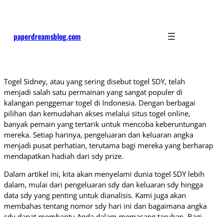
paperdreamsblog.com
Togel Sidney, atau yang sering disebut togel SDY, telah
menjadi salah satu permainan yang sangat populer di
kalangan penggemar togel di Indonesia. Dengan berbagai
pilihan dan kemudahan akses melalui situs togel online,
banyak pemain yang tertarik untuk mencoba keberuntungan
mereka. Setiap harinya, pengeluaran dan keluaran angka
menjadi pusat perhatian, terutama bagi mereka yang berharap
mendapatkan hadiah dari sdy prize.
Dalam artikel ini, kita akan menyelami dunia togel SDY lebih
dalam, mulai dari pengeluaran sdy dan keluaran sdy hingga
data sdy yang penting untuk dianalisis. Kami juga akan
membahas tentang nomor sdy hari ini dan bagaimana angka
sdy dapat membantu Anda dalam memasang taruhan. Bagi