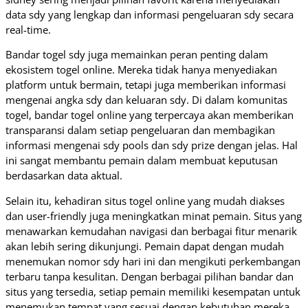
data sdy yang lengkap dan informasi pengeluaran sdy secara
real-time.
Bandar togel sdy juga memainkan peran penting dalam
ekosistem togel online. Mereka tidak hanya menyediakan
platform untuk bermain, tetapi juga memberikan informasi
mengenai angka sdy dan keluaran sdy. Di dalam komunitas
togel, bandar togel online yang terpercaya akan memberikan
transparansi dalam setiap pengeluaran dan membagikan
informasi mengenai sdy pools dan sdy prize dengan jelas. Hal
ini sangat membantu pemain dalam membuat keputusan
berdasarkan data aktual.
Selain itu, kehadiran situs togel online yang mudah diakses
dan user-friendly juga meningkatkan minat pemain. Situs yang
menawarkan kemudahan navigasi dan berbagai fitur menarik
akan lebih sering dikunjungi. Pemain dapat dengan mudah
menemukan nomor sdy hari ini dan mengikuti perkembangan
terbaru tanpa kesulitan. Dengan berbagai pilihan bandar dan
situs yang tersedia, setiap pemain memiliki kesempatan untuk
menemukan tempat yang sesuai dengan kebutuhan mereka