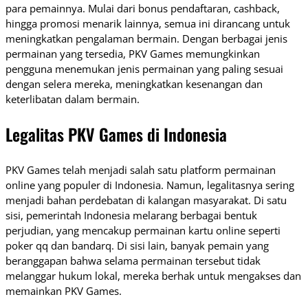
para pemainnya. Mulai dari bonus pendaftaran, cashback,
hingga promosi menarik lainnya, semua ini dirancang untuk
meningkatkan pengalaman bermain. Dengan berbagai jenis
permainan yang tersedia, PKV Games memungkinkan
pengguna menemukan jenis permainan yang paling sesuai
dengan selera mereka, meningkatkan kesenangan dan
keterlibatan dalam bermain.
Legalitas PKV Games di Indonesia
PKV Games telah menjadi salah satu platform permainan
online yang populer di Indonesia. Namun, legalitasnya sering
menjadi bahan perdebatan di kalangan masyarakat. Di satu
sisi, pemerintah Indonesia melarang berbagai bentuk
perjudian, yang mencakup permainan kartu online seperti
poker qq dan bandarq. Di sisi lain, banyak pemain yang
beranggapan bahwa selama permainan tersebut tidak
melanggar hukum lokal, mereka berhak untuk mengakses dan
memainkan PKV Games.