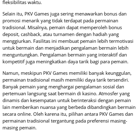
fleksibilitas waktu.
Selain itu, PKV Games juga sering menawarkan bonus dan
promosi menarik yang tidak terdapat pada permainan
tradisional. Misalnya, pemain dapat memperoleh bonus
deposit, cashback, atau turnamen dengan hadiah yang
menggiurkan. Fasilitas ini membuat pemain lebih termotivasi
untuk bermain dan menjadikan pengalaman bermain lebih
menguntungkan. Pengalaman bermain yang interaktif dan
kompetitif juga meningkatkan daya tarik bagi para pemain.
Namun, meskipun PKV Games memiliki banyak keunggulan,
permainan tradisional masih memiliki daya tarik tersendiri.
Banyak pemain yang menghargai pengalaman sosial dan
pertemuan langsung saat bermain di kasino. Atmosfer yang
dinamis dan kesempatan untuk berinteraksi dengan pemain
lain memberikan nuansa yang berbeda dibandingkan bermain
secara online. Oleh karena itu, pilihan antara PKV Games dan
permainan tradisional tergantung pada preferensi masing-
masing pemain.