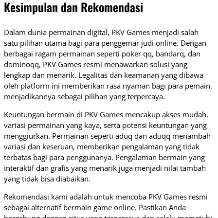
Kesimpulan dan Rekomendasi
Dalam dunia permainan digital, PKV Games menjadi salah
satu pilihan utama bagi para penggemar judi online. Dengan
berbagai ragam permainan seperti poker qq, bandarq, dan
dominoqq, PKV Games resmi menawarkan solusi yang
lengkap dan menarik. Legalitas dan keamanan yang dibawa
oleh platform ini memberikan rasa nyaman bagi para pemain,
menjadikannya sebagai pilihan yang terpercaya.
Keuntungan bermain di PKV Games mencakup akses mudah,
variasi permainan yang kaya, serta potensi keuntungan yang
menggiurkan. Permainan seperti aduq dan aduqq menambah
variasi dan keseruan, memberikan pengalaman yang tidak
terbatas bagi para penggunanya. Pengalaman bermain yang
interaktif dan grafis yang menarik juga menjadi nilai tambah
yang tidak bisa diabaikan.
Rekomendasi kami adalah untuk mencoba PKV Games resmi
sebagai alternatif bermain game online. Pastikan Anda
bergabung dengan situs yang terpercaya dan selalu mematuhi