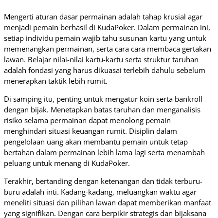
Mengerti aturan dasar permainan adalah tahap krusial agar
menjadi pemain berhasil di KudaPoker. Dalam permainan ini,
setiap individu pemain wajib tahu susunan kartu yang untuk
memenangkan permainan, serta cara cara membaca gertakan
lawan. Belajar nilai-nilai kartu-kartu serta struktur taruhan
adalah fondasi yang harus dikuasai terlebih dahulu sebelum
menerapkan taktik lebih rumit.
Di samping itu, penting untuk mengatur koin serta bankroll
dengan bijak. Menetapkan batas taruhan dan menganalisis
risiko selama permainan dapat menolong pemain
menghindari situasi keuangan rumit. Disiplin dalam
pengelolaan uang akan membantu pemain untuk tetap
bertahan dalam permainan lebih lama lagi serta menambah
peluang untuk menang di KudaPoker.
Terakhir, bertanding dengan ketenangan dan tidak terburu-
buru adalah inti. Kadang-kadang, meluangkan waktu agar
meneliti situasi dan pilihan lawan dapat memberikan manfaat
yang signifikan. Dengan cara berpikir strategis dan bijaksana