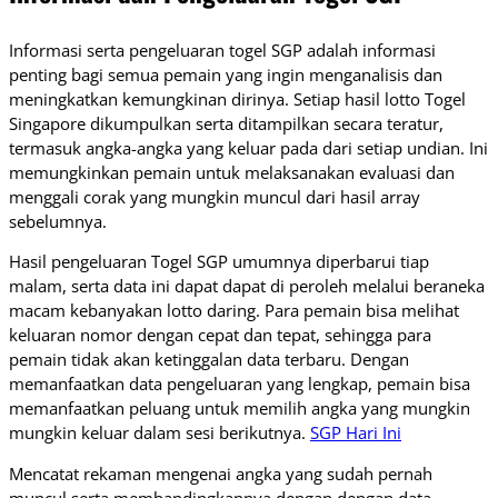
Informasi serta pengeluaran togel SGP adalah informasi
penting bagi semua pemain yang ingin menganalisis dan
meningkatkan kemungkinan dirinya. Setiap hasil lotto Togel
Singapore dikumpulkan serta ditampilkan secara teratur,
termasuk angka-angka yang keluar pada dari setiap undian. Ini
memungkinkan pemain untuk melaksanakan evaluasi dan
menggali corak yang mungkin muncul dari hasil array
sebelumnya.
Hasil pengeluaran Togel SGP umumnya diperbarui tiap
malam, serta data ini dapat dapat di peroleh melalui beraneka
macam kebanyakan lotto daring. Para pemain bisa melihat
keluaran nomor dengan cepat dan tepat, sehingga para
pemain tidak akan ketinggalan data terbaru. Dengan
memanfaatkan data pengeluaran yang lengkap, pemain bisa
memanfaatkan peluang untuk memilih angka yang mungkin
mungkin keluar dalam sesi berikutnya.
SGP Hari Ini
Mencatat rekaman mengenai angka yang sudah pernah