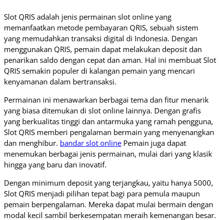
Slot QRIS adalah jenis permainan slot online yang
memanfaatkan metode pembayaran QRIS, sebuah sistem
yang memudahkan transaksi digital di Indonesia. Dengan
menggunakan QRIS, pemain dapat melakukan deposit dan
penarikan saldo dengan cepat dan aman. Hal ini membuat Slot
QRIS semakin populer di kalangan pemain yang mencari
kenyamanan dalam bertransaksi.
Permainan ini menawarkan berbagai tema dan fitur menarik
yang biasa ditemukan di slot online lainnya. Dengan grafis
yang berkualitas tinggi dan antarmuka yang ramah pengguna,
Slot QRIS memberi pengalaman bermain yang menyenangkan
dan menghibur.
bandar slot online
Pemain juga dapat
menemukan berbagai jenis permainan, mulai dari yang klasik
hingga yang baru dan inovatif.
Dengan minimum deposit yang terjangkau, yaitu hanya 5000,
Slot QRIS menjadi pilihan tepat bagi para pemula maupun
pemain berpengalaman. Mereka dapat mulai bermain dengan
modal kecil sambil berkesempatan meraih kemenangan besar.