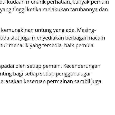
uda-kudaan menarik perhatian, banyak pemain
 yang tinggi ketika melakukan taruhannya dan
 kemungkinan untung yang ada. Masing-
, kuda slot juga menyediakan berbagai macam
ur menarik yang tersedia, baik pemula
aspadai oleh setiap pemain. Kecenderungan
nting bagi setiap setiap pengguna agar
 merasakan keseruan permainan sambil juga