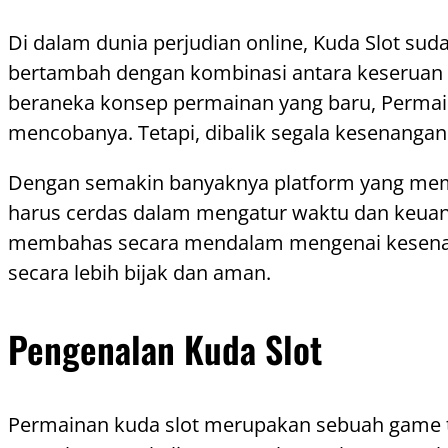
Di dalam dunia perjudian online, Kuda Slot su
bertambah dengan kombinasi antara keseruan d
beraneka konsep permainan yang baru, Permai
mencobanya. Tetapi, dibalik segala kesenangan
Dengan semakin banyaknya platform yang memb
harus cerdas dalam mengatur waktu dan keuanga
membahas secara mendalam mengenai kesenangan
secara lebih bijak dan aman.
Pengenalan Kuda Slot
Permainan kuda slot merupakan sebuah game te