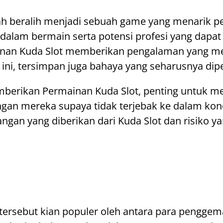
dah beralih menjadi sebuah game yang menarik p
alam bermain serta potensi profesi yang dapat
nan Kuda Slot memberikan pengalaman yang men
 ini, tersimpan juga bahaya yang seharusnya dip
erikan Permainan Kuda Slot, penting untuk me
n mereka supaya tidak terjebak ke dalam kondis
 yang diberikan dari Kuda Slot dan risiko yang
rsebut kian populer oleh antara para penggema