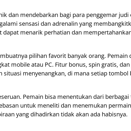
nik dan mendebarkan bagi para penggemar judi 
ngalami sensasi dan adrenalin yang membangki
slot dapat menarik perhatian dan mempertahankan
membuatnya pilihan favorit banyak orang. Pemain
t mobile atau PC. Fitur bonus, spin gratis, da
 situasi menyenangkan, di mana setiap tombol 
 keseruan. Pemain bisa menentukan dari berbagai 
ebebasan untuk meneliti dan menemukan permain
raan yang dihadirkan tidak akan ada habisnya.