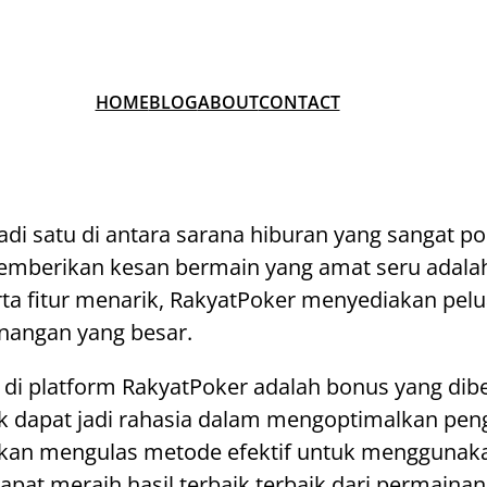
HOME
BLOG
ABOUT
CONTACT
di satu di antara sarana hiburan yang sangat p
memberikan kesan bermain yang amat seru adalah
erta fitur menarik, RakyatPoker menyediakan pe
angan yang besar.
 di di platform RakyatPoker adalah bonus yang 
ak dapat jadi rahasia dalam mengoptimalkan pe
kan mengulas metode efektif untuk menggunakan
pat meraih hasil terbaik terbaik dari permainan