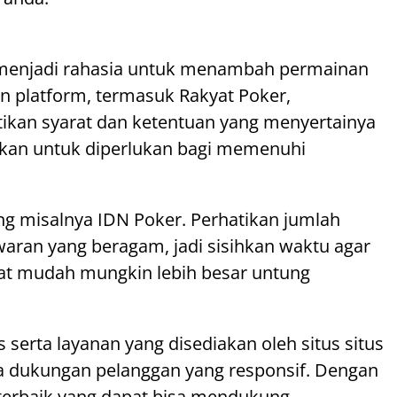
t menjadi rahasia untuk menambah permainan
an platform, termasuk Rakyat Poker,
kan syarat dan ketentuan yang menyertainya
ukan untuk diperlukan bagi memenuhi
ng misalnya IDN Poker. Perhatikan jumlah
aran yang beragam, jadi sisihkan waktu agar
at mudah mungkin lebih besar untung
s serta layanan yang disediakan oleh situs situs
rta dukungan pelanggan yang responsif. Dengan
terbaik yang dapat bisa mendukung