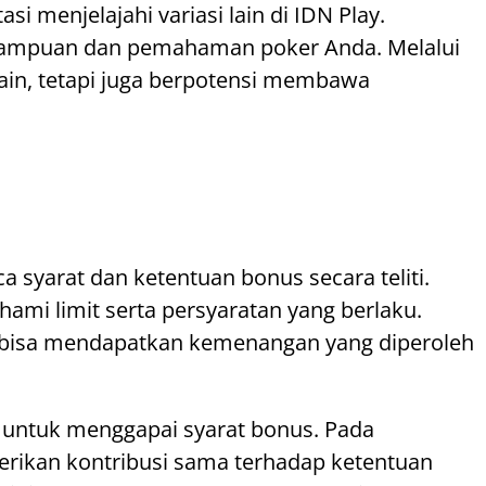
 menjelajahi variasi lain di IDN Play.
ampuan dan pemahaman poker Anda. Melalui
in, tetapi juga berpotensi membawa
 syarat dan ketentuan bonus secara teliti.
mi limit serta persyaratan yang berlaku.
k bisa mendapatkan kemenangan yang diperoleh
 untuk menggapai syarat bonus. Pada
erikan kontribusi sama terhadap ketentuan