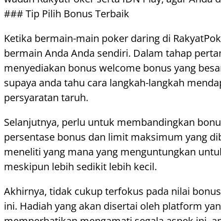
### Tip Pilih Bonus Terbaik
Ketika bermain-main poker daring di RakyatP
bermain Anda Anda sendiri. Dalam tahap pertam
menyediakan bonus welcome bonus yang besar 
supaya anda tahu cara langkah-langkah mendap
persyaratan taruh.
Selanjutnya, perlu untuk membandingkan bonus
persentase bonus dan limit maksimum yang dib
meneliti yang mana yang menguntungkan untuk
meskipun lebih sedikit lebih kecil.
Akhirnya, tidak cukup terfokus pada nilai bonus 
ini. Hadiah yang akan disertai oleh platform 
memperhatikan mengamati segala aspek ini, a