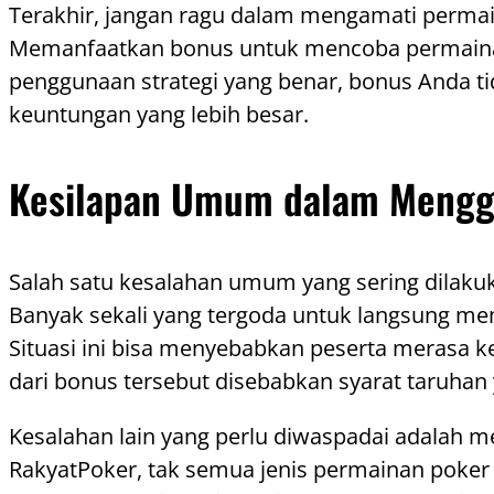
Terakhir, jangan ragu dalam mengamati permaina
Memanfaatkan bonus untuk mencoba permain
penggunaan strategi yang benar, bonus Anda 
keuntungan yang lebih besar.
Kesilapan Umum dalam Mengg
Salah satu kesalahan umum yang sering dilakuk
Banyak sekali yang tergoda untuk langsung me
Situasi ini bisa menyebabkan peserta merasa
dari bonus tersebut disebabkan syarat taruhan 
Kesalahan lain yang perlu diwaspadai adalah 
RakyatPoker, tak semua jenis permainan poker