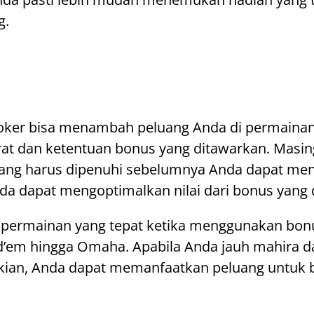
g.
ker bisa menambah peluang Anda di permainan da
at dan ketentuan bonus yang ditawarkan. Masin
 yang harus dipenuhi sebelumnya Anda dapat m
da dapat mengoptimalkan nilai dari bonus yang 
is permainan yang tepat ketika menggunakan bo
’em hingga Omaha. Apabila Anda jauh mahira da
ian, Anda dapat memanfaatkan peluang untuk b