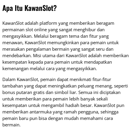
Apa Itu KawanSlot?
KawanSlot adalah platform yang memberikan beragam
permainan slot online yang sangat menghibur dan
mengasyikkan. Melalui beragam tema dan fitur yang
menawan, KawanSlot memungkinkan para pemain untuk
merasakan pengalaman bermain yang sangat seru dan
mendebarkan. Misi utama dari KawanSlot adalah memberikan
kesempatan kepada para pemain untuk mendapatkan
kemenangan melalui cara yang mengasyikkan.
Dalam KawanSlot, pemain dapat menikmati fitur-fitur
tambahan yang dapat meningkatkan peluang menang, seperti
bonus putaran gratis dan simbol liar. Semua ini diciptakan
untuk memberikan para pemain lebih banyak sekali
kesempatan untuk mengambil hadiah besar. KawanSlot pun
memberikan antarmuka yang ramah pengguna, sehingga
pemain baru pun bisa dengan mudah memahami cara
bermain.