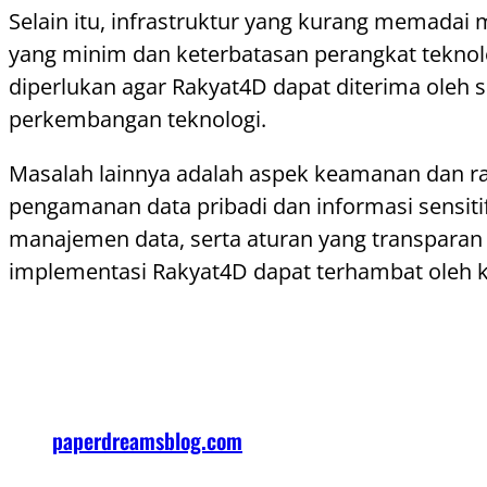
Selain itu, infrastruktur yang kurang memadai 
yang minim dan keterbatasan perangkat tekno
diperlukan agar Rakyat4D dapat diterima oleh 
perkembangan teknologi.
Masalah lainnya adalah aspek keamanan dan rah
pengamanan data pribadi dan informasi sensi
manajemen data, serta aturan yang transparan
implementasi Rakyat4D dapat terhambat oleh 
paperdreamsblog.com