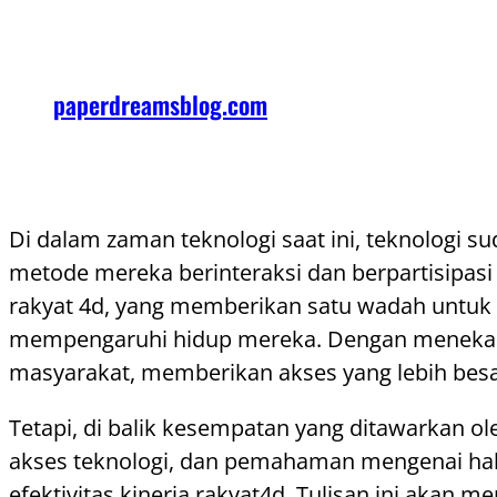
paperdreamsblog.com
Di dalam zaman teknologi saat ini, teknologi
metode mereka berinteraksi dan berpartisipasi
rakyat 4d, yang memberikan satu wadah untuk 
mempengaruhi hidup mereka. Dengan menekanka
masyarakat, memberikan akses yang lebih besar
Tetapi, di balik kesempatan yang ditawarkan ol
akses teknologi, dan pemahaman mengenai hak
efektivitas kinerja rakyat4d. Tulisan ini akan