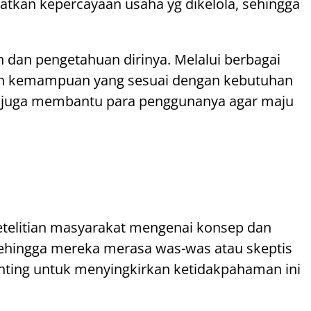
atkan kepercayaan usaha yg dikelola, sehingga
dan pengetahuan dirinya. Melalui berbagai
mkan kemampuan yang sesuai dengan kebutuhan
api juga membantu para penggunanya agar maju
telitian masyarakat mengenai konsep dan
 sehingga mereka merasa was-was atau skeptis
penting untuk menyingkirkan ketidakpahaman ini