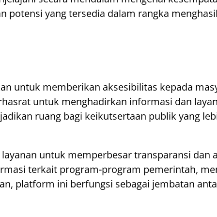
potensi yang tersedia dalam rangka menghasilka
kan untuk memberikan aksesibilitas kepada mas
erhasrat untuk menghadirkan informasi dan 
njadikan ruang bagi keikutsertaan publik yang l
layanan untuk memperbesar transparansi dan akun
ormasi terkait program-program pemerintah, m
ian, platform ini berfungsi sebagai jembatan a