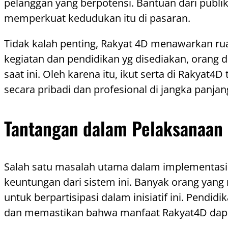
pelanggan yang berpotensi. Bantuan dari publi
memperkuat kedudukan itu di pasaran.
Tidak kalah penting, Rakyat 4D menawarkan r
kegiatan dan pendidikan yg disediakan, orang
saat ini. Oleh karena itu, ikut serta di Raky
secara pribadi dan profesional di jangka panjan
Tantangan dalam Pelaksanaan
Salah satu masalah utama dalam implementasi
keuntungan dari sistem ini. Banyak orang yang
untuk berpartisipasi dalam inisiatif ini. Pend
dan memastikan bahwa manfaat Rakyat4D dapat