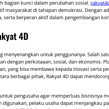
ah bagian kunci dalam perubahan sosial.
rakyat4
aktif masyarakat di tahapan demokrasi. Dengan 
serta berperan aktif dalam pengembangan kom
akyat 4D
g menyenangkan untuk penggunanya. Salah sat
tan dengan perkotaaan, sosial, dan ekonomis. Pl
n, yang bisa membawa kepada inovasi serta pen
tara berbagai pihak, Rakyat 4D dapat mendoro
 untuk pengusaha agar memperluas bisnisnya m
digunakan, pelaku usaha dapat menjangkau pasar 