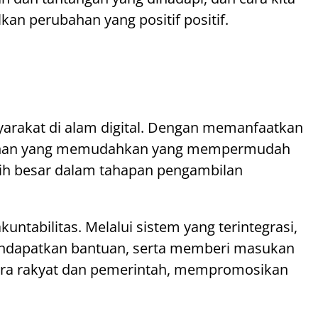
n perubahan yang positif positif.
yarakat di alam digital. Dengan memanfaatkan
layanan yang memudahkan yang mempermudah
ebih besar dalam tahapan pengambilan
tabilitas. Melalui sistem yang terintegrasi,
endapatkan bantuan, serta memberi masukan
ntara rakyat dan pemerintah, mempromosikan