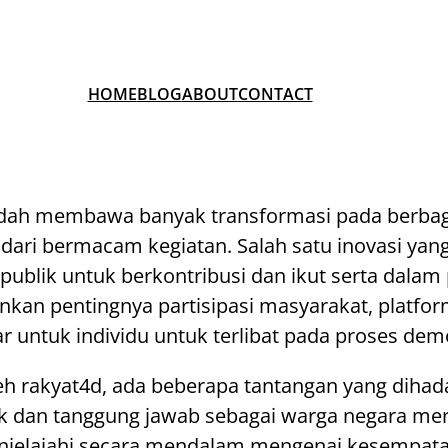
HOME
BLOG
ABOUT
CONTACT
 sudah membawa banyak transformasi pada berbag
 dari bermacam kegiatan. Salah satu inovasi yan
publik untuk berkontribusi dan ikut serta dala
n pentingnya partisipasi masyarakat, platfor
 untuk individu untuk terlibat pada proses demo
eh rakyat4d, ada beberapa tantangan yang dihada
 dan tanggung jawab sebagai warga negara mer
 menjelajahi secara mendalam mengenai kesempata