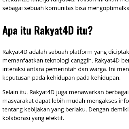
sebagai sebuah komunitas bisa mengoptimalkan 
Apa itu Rakyat4D itu?
Rakyat4D adalah sebuah platform yang dicipta
memanfaatkan teknologi canggih, Rakyat4D b
interaksi antara pemerintah dan warga. Ini me
keputusan pada kehidupan pada kehidupan.
Selain itu, Rakyat4D juga menawarkan berbagai 
masyarakat dapat lebih mudah mengakses inf
tentang kebijakan yang berlaku. Dengan demik
kolaborasi yang efektif.