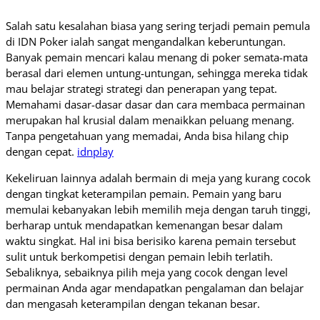
Salah satu kesalahan biasa yang sering terjadi pemain pemula
di IDN Poker ialah sangat mengandalkan keberuntungan.
Banyak pemain mencari kalau menang di poker semata-mata
berasal dari elemen untung-untungan, sehingga mereka tidak
mau belajar strategi strategi dan penerapan yang tepat.
Memahami dasar-dasar dasar dan cara membaca permainan
merupakan hal krusial dalam menaikkan peluang menang.
Tanpa pengetahuan yang memadai, Anda bisa hilang chip
dengan cepat.
idnplay
Kekeliruan lainnya adalah bermain di meja yang kurang cocok
dengan tingkat keterampilan pemain. Pemain yang baru
memulai kebanyakan lebih memilih meja dengan taruh tinggi,
berharap untuk mendapatkan kemenangan besar dalam
waktu singkat. Hal ini bisa berisiko karena pemain tersebut
sulit untuk berkompetisi dengan pemain lebih terlatih.
Sebaliknya, sebaiknya pilih meja yang cocok dengan level
permainan Anda agar mendapatkan pengalaman dan belajar
dan mengasah keterampilan dengan tekanan besar.