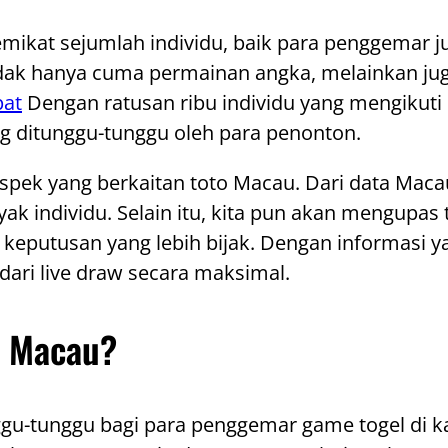
mikat sejumlah individu, baik para penggemar 
idak hanya cuma permainan angka, melainkan ju
pat
Dengan ratusan ribu individu yang mengikuti
g ditunggu-tunggu oleh para penonton.
aspek yang berkaitan toto Macau. Dari data Macau
ak individu. Selain itu, kita pun akan mengup
putusan yang lebih bijak. Dengan informasi ya
dari live draw secara maksimal.
o Macau?
ggu-tunggu bagi para penggemar game togel di k