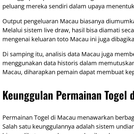
peluang mereka sendiri dalam upaya menentuka
Output pengeluaran Macau biasanya diumumkan 
Melalui sistem live draw, hasil bisa diamati 
mengenai keluaran toto Macau ini juga dibagi
Di samping itu, analisis data Macau juga me
menggunakan data historis dalam memutuskan 
Macau, diharapkan pemain dapat membuat kep
Keunggulan Permainan Togel 
Permainan Togel di Macau menawarkan berbagai
Salah satu keunggulannya adalah sistem undian 