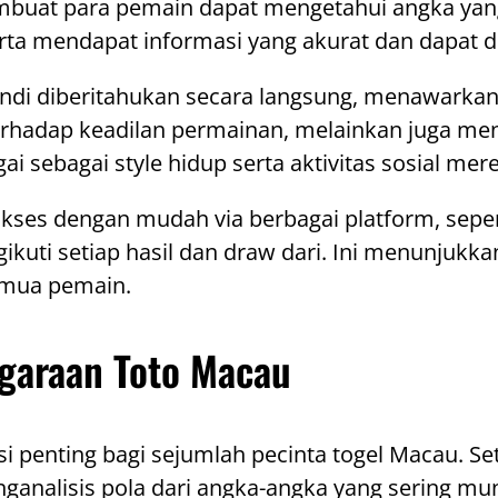
embuat para pemain dapat mengetahui angka yang
erta mendapat informasi yang akurat dan dapat d
iundi diberitahukan secara langsung, menawarka
rhadap keadilan permainan, melainkan juga me
sebagai style hidup serta aktivitas sosial mer
ses dengan mudah via berbagai platform, sepert
uti setiap hasil dan draw dari. Ini menunjukkan
mua pemain.
ggaraan Toto Macau
penting bagi sejumlah pecinta togel Macau. Setia
analisis pola dari angka-angka yang sering mu