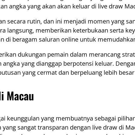
n angka yang akan akan keluar di live draw Mac
secara rutin, dan ini menjadi momen yang san
secara langsung, memberikan keterbukaan serta k
kan di beragam saluran online untuk memudahka
mberikan dukungan pemain dalam merancang stra
angka yang dianggap berpotensi keluar. Deng
utusan yang cermat dan berpeluang lebih besa
di Macau
 keunggulan yang membuatnya sebagai pilihan te
yang sangat transparan dengan live draw di Mac