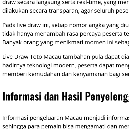
draw secara langsung serta real-time, yang m
dilakukan secara transparan, agar seluruh pes
Pada live draw ini, setiap nomor angka yang d
tidak hanya menambah rasa percaya peserta te
Banyak orang yang menikmati momen ini sebagai 
Live Draw Toto Macau tambahan pula dapat diak
hadirnya teknologi modern, peserta dapat mengik
memberi kemudahan dan kenyamanan bagi se
Informasi dan Hasil Penyelen
Informasi pengeluaran Macau menjadi informasi 
sehingga para pemain bisa mengamati dan meng