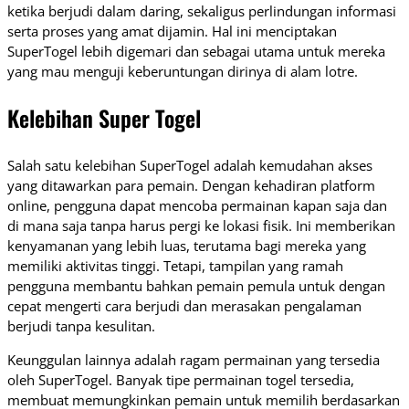
ketika berjudi dalam daring, sekaligus perlindungan informasi
serta proses yang amat dijamin. Hal ini menciptakan
SuperTogel lebih digemari dan sebagai utama untuk mereka
yang mau menguji keberuntungan dirinya di alam lotre.
Kelebihan Super Togel
Salah satu kelebihan SuperTogel adalah kemudahan akses
yang ditawarkan para pemain. Dengan kehadiran platform
online, pengguna dapat mencoba permainan kapan saja dan
di mana saja tanpa harus pergi ke lokasi fisik. Ini memberikan
kenyamanan yang lebih luas, terutama bagi mereka yang
memiliki aktivitas tinggi. Tetapi, tampilan yang ramah
pengguna membantu bahkan pemain pemula untuk dengan
cepat mengerti cara berjudi dan merasakan pengalaman
berjudi tanpa kesulitan.
Keunggulan lainnya adalah ragam permainan yang tersedia
oleh SuperTogel. Banyak tipe permainan togel tersedia,
membuat memungkinkan pemain untuk memilih berdasarkan