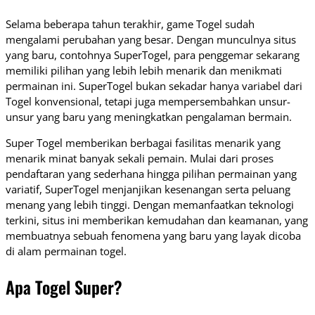
Selama beberapa tahun terakhir, game Togel sudah
mengalami perubahan yang besar. Dengan munculnya situs
yang baru, contohnya SuperTogel, para penggemar sekarang
memiliki pilihan yang lebih lebih menarik dan menikmati
permainan ini. SuperTogel bukan sekadar hanya variabel dari
Togel konvensional, tetapi juga mempersembahkan unsur-
unsur yang baru yang meningkatkan pengalaman bermain.
Super Togel memberikan berbagai fasilitas menarik yang
menarik minat banyak sekali pemain. Mulai dari proses
pendaftaran yang sederhana hingga pilihan permainan yang
variatif, SuperTogel menjanjikan kesenangan serta peluang
menang yang lebih tinggi. Dengan memanfaatkan teknologi
terkini, situs ini memberikan kemudahan dan keamanan, yang
membuatnya sebuah fenomena yang baru yang layak dicoba
di alam permainan togel.
Apa Togel Super?