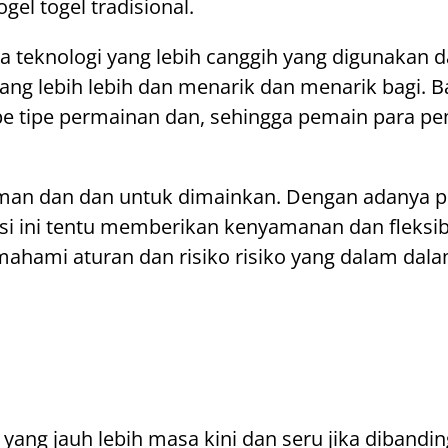
el togel tradisional.
nya teknologi yang lebih canggih yang digunaka
ng lebih lebih dan menarik dan menarik bagi. B
ipe tipe permainan dan, sehingga pemain para 
aman dan dan untuk dimainkan. Dengan adanya pil
asi ini tentu memberikan kenyamanan dan fleksibil
ahami aturan dan risiko risiko yang dalam dal
ng jauh lebih masa kini dan seru jika dibandi