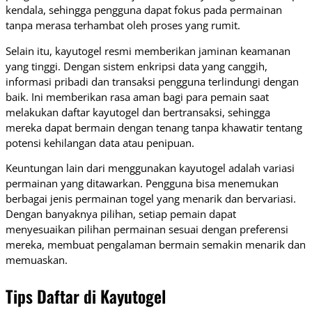
kendala, sehingga pengguna dapat fokus pada permainan
tanpa merasa terhambat oleh proses yang rumit.
Selain itu, kayutogel resmi memberikan jaminan keamanan
yang tinggi. Dengan sistem enkripsi data yang canggih,
informasi pribadi dan transaksi pengguna terlindungi dengan
baik. Ini memberikan rasa aman bagi para pemain saat
melakukan daftar kayutogel dan bertransaksi, sehingga
mereka dapat bermain dengan tenang tanpa khawatir tentang
potensi kehilangan data atau penipuan.
Keuntungan lain dari menggunakan kayutogel adalah variasi
permainan yang ditawarkan. Pengguna bisa menemukan
berbagai jenis permainan togel yang menarik dan bervariasi.
Dengan banyaknya pilihan, setiap pemain dapat
menyesuaikan pilihan permainan sesuai dengan preferensi
mereka, membuat pengalaman bermain semakin menarik dan
memuaskan.
Tips Daftar di Kayutogel