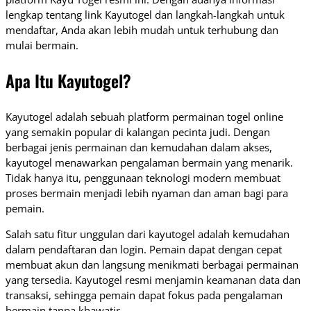
lengkap tentang link Kayutogel dan langkah-langkah untuk
mendaftar, Anda akan lebih mudah untuk terhubung dan
mulai bermain.
Apa Itu Kayutogel?
Kayutogel adalah sebuah platform permainan togel online
yang semakin popular di kalangan pecinta judi. Dengan
berbagai jenis permainan dan kemudahan dalam akses,
kayutogel menawarkan pengalaman bermain yang menarik.
Tidak hanya itu, penggunaan teknologi modern membuat
proses bermain menjadi lebih nyaman dan aman bagi para
pemain.
Salah satu fitur unggulan dari kayutogel adalah kemudahan
dalam pendaftaran dan login. Pemain dapat dengan cepat
membuat akun dan langsung menikmati berbagai permainan
yang tersedia. Kayutogel resmi menjamin keamanan data dan
transaksi, sehingga pemain dapat fokus pada pengalaman
bermain tanpa khawatir.