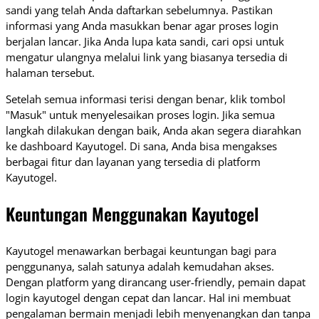
sandi yang telah Anda daftarkan sebelumnya. Pastikan
informasi yang Anda masukkan benar agar proses login
berjalan lancar. Jika Anda lupa kata sandi, cari opsi untuk
mengatur ulangnya melalui link yang biasanya tersedia di
halaman tersebut.
Setelah semua informasi terisi dengan benar, klik tombol
"Masuk" untuk menyelesaikan proses login. Jika semua
langkah dilakukan dengan baik, Anda akan segera diarahkan
ke dashboard Kayutogel. Di sana, Anda bisa mengakses
berbagai fitur dan layanan yang tersedia di platform
Kayutogel.
Keuntungan Menggunakan Kayutogel
Kayutogel menawarkan berbagai keuntungan bagi para
penggunanya, salah satunya adalah kemudahan akses.
Dengan platform yang dirancang user-friendly, pemain dapat
login kayutogel dengan cepat dan lancar. Hal ini membuat
pengalaman bermain menjadi lebih menyenangkan dan tanpa