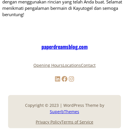
dengan menggunakan rincian yang telah Anda buat. Selamat
menikmati pengalaman bermain di Kayutogel dan semoga
beruntung!
paperdreamsblog.com
Opening Hours
Locations
Contact
LinkedIn
Facebook
Instagram
Copyright © 2023 | WordPress Theme by
SuperbThemes
Privacy Policy
Terms of Service