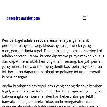
paperdreamsblog.com
Kembartogel adalah sebuah fenomena yang menarik
perhatian banyak orang, khususnya bagi mereka yang
menggemari dunia togel. Dalam ini, angka kembar sering kali
adalah sorotan utama, karena dipercaya punya makna khusus
dan dapat menambah kemungkinan menang. Banyak pemain
yang mencari cara untuk mengidentifikasi pola angka kembar
ini, berharap dapat memanfaatkan peluang ini untuk meraih
keberuntungan.
Angka kembar dalam togel, atau yang sering disebut kembar
togel, memiliki daya tarik tersendiri. Beberapa orang meyakini
bahwa angka kembar memberikan keberuntungan lebih
banyak, sehingga mereka fokus pada menganalisis dan
mengerti dinamika di balik nomor-nomor ini. Dalam artikel