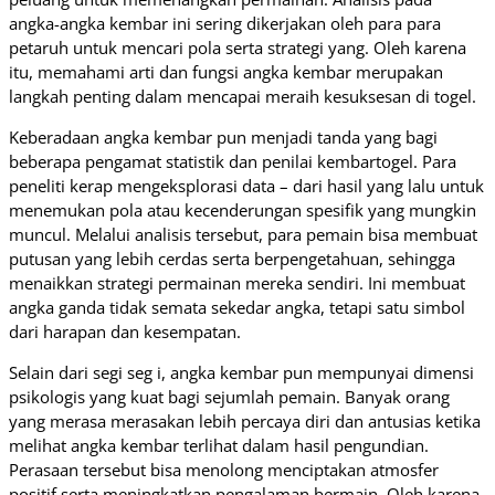
angka-angka kembar ini sering dikerjakan oleh para para
petaruh untuk mencari pola serta strategi yang. Oleh karena
itu, memahami arti dan fungsi angka kembar merupakan
langkah penting dalam mencapai meraih kesuksesan di togel.
Keberadaan angka kembar pun menjadi tanda yang bagi
beberapa pengamat statistik dan penilai kembartogel. Para
peneliti kerap mengeksplorasi data – dari hasil yang lalu untuk
menemukan pola atau kecenderungan spesifik yang mungkin
muncul. Melalui analisis tersebut, para pemain bisa membuat
putusan yang lebih cerdas serta berpengetahuan, sehingga
menaikkan strategi permainan mereka sendiri. Ini membuat
angka ganda tidak semata sekedar angka, tetapi satu simbol
dari harapan dan kesempatan.
Selain dari segi seg i, angka kembar pun mempunyai dimensi
psikologis yang kuat bagi sejumlah pemain. Banyak orang
yang merasa merasakan lebih percaya diri dan antusias ketika
melihat angka kembar terlihat dalam hasil pengundian.
Perasaan tersebut bisa menolong menciptakan atmosfer
positif serta meningkatkan pengalaman bermain. Oleh karena