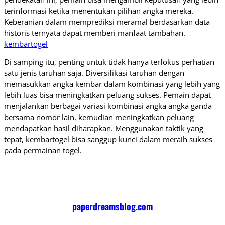
terinformasi ketika menentukan pilihan angka mereka.
Keberanian dalam memprediksi meramal berdasarkan data
historis ternyata dapat memberi manfaat tambahan.
kembartogel
Di samping itu, penting untuk tidak hanya terfokus perhatian
satu jenis taruhan saja. Diversifikasi taruhan dengan
memasukkan angka kembar dalam kombinasi yang lebih yang
lebih luas bisa meningkatkan peluang sukses. Pemain dapat
menjalankan berbagai variasi kombinasi angka angka ganda
bersama nomor lain, kemudian meningkatkan peluang
mendapatkan hasil diharapkan. Menggunakan taktik yang
tepat, kembartogel bisa sanggup kunci dalam meraih sukses
pada permainan togel.
paperdreamsblog.com