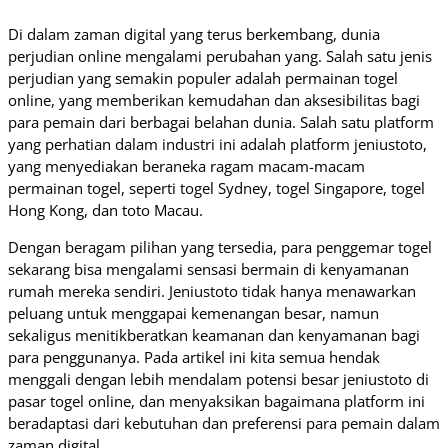
Di dalam zaman digital yang terus berkembang, dunia
perjudian online mengalami perubahan yang. Salah satu jenis
perjudian yang semakin populer adalah permainan togel
online, yang memberikan kemudahan dan aksesibilitas bagi
para pemain dari berbagai belahan dunia. Salah satu platform
yang perhatian dalam industri ini adalah platform jeniustoto,
yang menyediakan beraneka ragam macam-macam
permainan togel, seperti togel Sydney, togel Singapore, togel
Hong Kong, dan toto Macau.
Dengan beragam pilihan yang tersedia, para penggemar togel
sekarang bisa mengalami sensasi bermain di kenyamanan
rumah mereka sendiri. Jeniustoto tidak hanya menawarkan
peluang untuk menggapai kemenangan besar, namun
sekaligus menitikberatkan keamanan dan kenyamanan bagi
para penggunanya. Pada artikel ini kita semua hendak
menggali dengan lebih mendalam potensi besar jeniustoto di
pasar togel online, dan menyaksikan bagaimana platform ini
beradaptasi dari kebutuhan dan preferensi para pemain dalam
zaman digital.