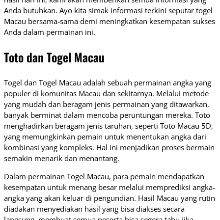
Anda butuhkan. Ayo kita simak informasi terkini seputar togel
Macau bersama-sama demi meningkatkan kesempatan sukses
Anda dalam permainan ini.
Toto dan Togel Macau
Togel dan Togel Macau adalah sebuah permainan angka yang
populer di komunitas Macau dan sekitarnya. Melalui metode
yang mudah dan beragam jenis permainan yang ditawarkan,
banyak berminat dalam mencoba peruntungan mereka. Toto
menghadirkan beragam jenis taruhan, seperti Toto Macau 5D,
yang memungkinkan pemain untuk menentukan angka dari
kombinasi yang kompleks. Hal ini menjadikan proses bermain
semakin menarik dan menantang.
Dalam permainan Togel Macau, para pemain mendapatkan
kesempatan untuk menang besar melalui memprediksi angka-
angka yang akan keluar di pengundian. Hasil Macau yang rutin
diadakan menyediakan hasil yang bisa diakses secara
langsung, membuat semua peserta bisa segera tahu jika