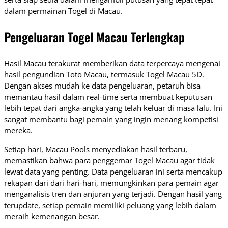
dalam permainan Togel di Macau.
Pengeluaran Togel Macau Terlengkap
Hasil Macau terakurat memberikan data terpercaya mengenai
hasil pengundian Toto Macau, termasuk Togel Macau 5D.
Dengan akses mudah ke data pengeluaran, petaruh bisa
memantau hasil dalam real-time serta membuat keputusan
lebih tepat dari angka-angka yang telah keluar di masa lalu. Ini
sangat membantu bagi pemain yang ingin menang kompetisi
mereka.
Setiap hari, Macau Pools menyediakan hasil terbaru,
memastikan bahwa para penggemar Togel Macau agar tidak
lewat data yang penting. Data pengeluaran ini serta mencakup
rekapan dari dari hari-hari, memungkinkan para pemain agar
menganalisis tren dan anjuran yang terjadi. Dengan hasil yang
terupdate, setiap pemain memiliki peluang yang lebih dalam
meraih kemenangan besar.