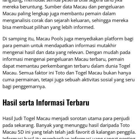
mereka beruntung. Sumber data Macau dan pengeluaran
Macau paling lengkap juga membantu pemain dalam
menganalisis corak dan sejarah keluaran, sehingga mereka
bisa membuat pilihan yang lebih informed.
Di samping itu, Macau Pools juga menyediakan platform bagi
para pemain untuk mendapatkan informasi mutakhir
mengenai hasil dan data yang relevan. Dengan mudah pada
informasi mengenai pengeluaran Macau terbaru, pemain
dapat memantau perkembangan terbaru dalam dunia Togel
Macau. Semua faktor ini Toto dan Togel Macau bukan hanya
cuma permainan, tetapi juga sebuah aktivitas sosial yang seru
bagi penggemarnya.
Hasil serta Informasi Terbaru
Hasil Judi Togel Macau menjadi sorotan utama para penjudi
pada sekarang. Banyak yang menunggu hasil daripada Toto
Macau 5D ini yang telah telah jadi favorit di kalangan penggila.
Informasi hasil itu memberikan informasi yang sangat penting