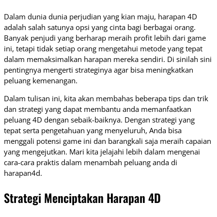
Dalam dunia dunia perjudian yang kian maju, harapan 4D
adalah salah satunya opsi yang cinta bagi berbagai orang.
Banyak penjudi yang berharap meraih profit lebih dari game
ini, tetapi tidak setiap orang mengetahui metode yang tepat
dalam memaksimalkan harapan mereka sendiri. Di sinilah sini
pentingnya mengerti strateginya agar bisa meningkatkan
peluang kemenangan.
Dalam tulisan ini, kita akan membahas beberapa tips dan trik
dan strategi yang dapat membantu anda memanfaatkan
peluang 4D dengan sebaik-baiknya. Dengan strategi yang
tepat serta pengetahuan yang menyeluruh, Anda bisa
menggali potensi game ini dan barangkali saja meraih capaian
yang mengejutkan. Mari kita jelajahi lebih dalam mengenai
cara-cara praktis dalam menambah peluang anda di
harapan4d.
Strategi Menciptakan Harapan 4D