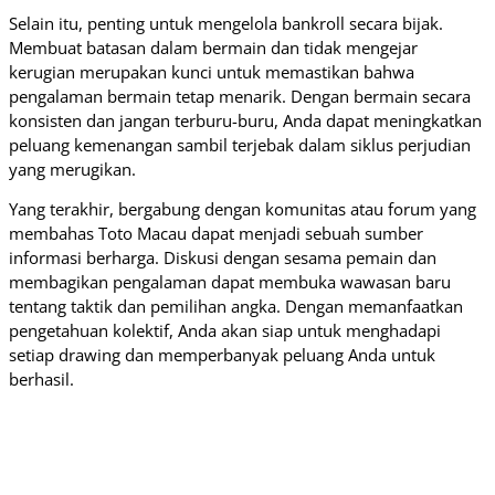
Selain itu, penting untuk mengelola bankroll secara bijak.
Membuat batasan dalam bermain dan tidak mengejar
kerugian merupakan kunci untuk memastikan bahwa
pengalaman bermain tetap menarik. Dengan bermain secara
konsisten dan jangan terburu-buru, Anda dapat meningkatkan
peluang kemenangan sambil terjebak dalam siklus perjudian
yang merugikan.
Yang terakhir, bergabung dengan komunitas atau forum yang
membahas Toto Macau dapat menjadi sebuah sumber
informasi berharga. Diskusi dengan sesama pemain dan
membagikan pengalaman dapat membuka wawasan baru
tentang taktik dan pemilihan angka. Dengan memanfaatkan
pengetahuan kolektif, Anda akan siap untuk menghadapi
setiap drawing dan memperbanyak peluang Anda untuk
berhasil.