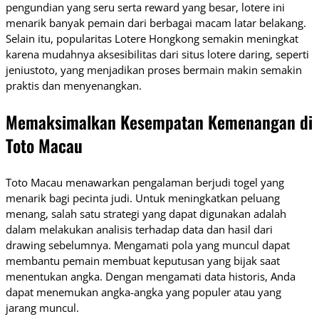
pengundian yang seru serta reward yang besar, lotere ini
menarik banyak pemain dari berbagai macam latar belakang.
Selain itu, popularitas Lotere Hongkong semakin meningkat
karena mudahnya aksesibilitas dari situs lotere daring, seperti
jeniustoto, yang menjadikan proses bermain makin semakin
praktis dan menyenangkan.
Memaksimalkan Kesempatan Kemenangan di
Toto Macau
Toto Macau menawarkan pengalaman berjudi togel yang
menarik bagi pecinta judi. Untuk meningkatkan peluang
menang, salah satu strategi yang dapat digunakan adalah
dalam melakukan analisis terhadap data dan hasil dari
drawing sebelumnya. Mengamati pola yang muncul dapat
membantu pemain membuat keputusan yang bijak saat
menentukan angka. Dengan mengamati data historis, Anda
dapat menemukan angka-angka yang populer atau yang
jarang muncul.