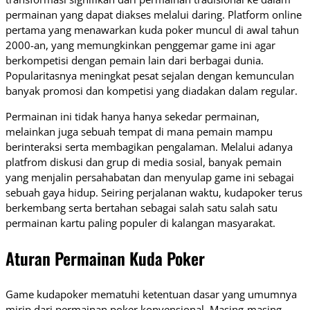
permainan yang dapat diakses melalui daring. Platform online
pertama yang menawarkan kuda poker muncul di awal tahun
2000-an, yang memungkinkan penggemar game ini agar
berkompetisi dengan pemain lain dari berbagai dunia.
Popularitasnya meningkat pesat sejalan dengan kemunculan
banyak promosi dan kompetisi yang diadakan dalam regular.
Permainan ini tidak hanya hanya sekedar permainan,
melainkan juga sebuah tempat di mana pemain mampu
berinteraksi serta membagikan pengalaman. Melalui adanya
platfrom diskusi dan grup di media sosial, banyak pemain
yang menjalin persahabatan dan menyulap game ini sebagai
sebuah gaya hidup. Seiring perjalanan waktu, kudapoker terus
berkembang serta bertahan sebagai salah satu salah satu
permainan kartu paling populer di kalangan masyarakat.
Aturan Permainan Kuda Poker
Game kudapoker mematuhi ketentuan dasar yang umumnya
mirip dari permainan poker konvensional. Masing-masing